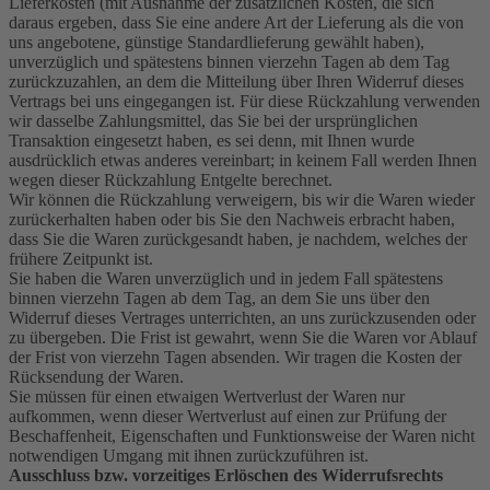
Lieferkosten (mit Ausnahme der zusätzlichen Kosten, die sich
daraus ergeben, dass Sie eine andere Art der Lieferung als die von
uns angebotene, günstige Standardlieferung gewählt haben),
unverzüglich und spätestens binnen vierzehn Tagen ab dem Tag
zurückzuzahlen, an dem die Mitteilung über Ihren Widerruf dieses
Vertrags bei uns eingegangen ist. Für diese Rückzahlung verwenden
wir dasselbe Zahlungsmittel, das Sie bei der ursprünglichen
Transaktion eingesetzt haben, es sei denn, mit Ihnen wurde
ausdrücklich etwas anderes vereinbart; in keinem Fall werden Ihnen
wegen dieser Rückzahlung Entgelte berechnet.
Wir können die Rückzahlung verweigern, bis wir die Waren wieder
zurückerhalten haben oder bis Sie den Nachweis erbracht haben,
dass Sie die Waren zurückgesandt haben, je nachdem, welches der
frühere Zeitpunkt ist.
Sie haben die Waren unverzüglich und in jedem Fall spätestens
binnen vierzehn Tagen ab dem Tag, an dem Sie uns über den
Widerruf dieses Vertrages unterrichten, an uns zurückzusenden oder
zu übergeben. Die Frist ist gewahrt, wenn Sie die Waren vor Ablauf
der Frist von vierzehn Tagen absenden. Wir tragen die Kosten der
Rücksendung der Waren.
Sie müssen für einen etwaigen Wertverlust der Waren nur
aufkommen, wenn dieser Wertverlust auf einen zur Prüfung der
Beschaffenheit, Eigenschaften und Funktionsweise der Waren nicht
notwendigen Umgang mit ihnen zurückzuführen ist.
Ausschluss bzw. vorzeitiges Erlöschen des Widerrufsrechts