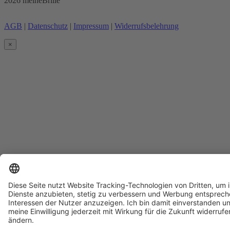
2026 meineBrille
AGB
|
Datenschutz
|
Impressum
|
Widerrufsbelehrung
×