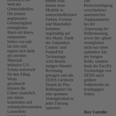
keinen Halt.
Die
Welt der
Immer neue
Berücksichtigung
Gleitsichtbrillen.
Modelle in
verschiedener
Die präzise
unterschiedlichsten
anatomischer
angepassten
Farben, Formen
Trageparameter
Gleitsichtgläser
und Materialien
bei der
ermöglichen
kommen
Anpassung der
Ihnen ein klares,
regelmäßig auf
Brillenfassung,
entspanntes
den Markt. Dank
sowie der -gläser
Sehen von nah
der Adaptation
ermöglichen
bis fern und
Control -und
nicht nur einen
eignen sich dank
FrameFit®
optimalen Sitz
des leichten
Technologie
der fertigen
Materials
wird diesem
Brille, sondern
inklusive UV-
stetigen Wandel
dank der FaceFit
Schutz universell
Rechnung
Technologie von
für den Alltag.
getragen und alle
ZEISS auch
Wenn
ZEISS Gleitsicht
größere
gewünscht
SmartLife Plus
Sehbereiche im
können die
Brillengläser für
beidäugigen
Gläser zusätzlich
eine spontane
Sehen.
mit einem
Verträglichkeit in
kratzfesten und
jeder Fassung
schmutzabweisenden
optimiert.
Lotuseffekt
Ihre Vorteile: