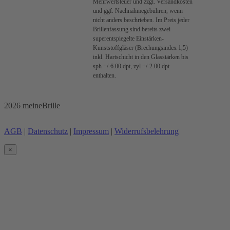
Mehrwertsteuer und zzgl. Versandkosten
und ggf. Nachnahmegebühren, wenn
nicht anders beschrieben. Im Preis jeder
Brillenfassung sind bereits zwei
superentspiegelte Einstärken-
Kunststoffgläser (Brechungsindex 1,5)
inkl. Hartschicht in den Glasstärken bis
sph +/-6.00 dpt, zyl +/-2.00 dpt
enthalten.
2026 meineBrille
AGB
|
Datenschutz
|
Impressum
|
Widerrufsbelehrung
×