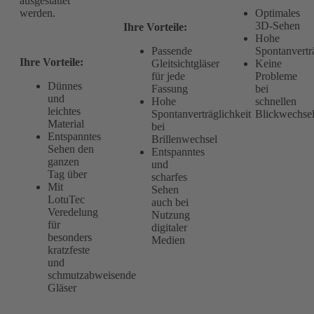
ausgestattet
werden.
Optimales
3D-Sehen
Ihre Vorteile:
Hohe
Passende
Spontanverträ
Ihre Vorteile:
Gleitsichtgläser
Keine
für jede
Probleme
Dünnes
Fassung
bei
und
Hohe
schnellen
leichtes
Spontanverträglichkeit
Blickwechse
Material
bei
Entspanntes
Brillenwechsel
Sehen den
Entspanntes
ganzen
und
Tag über
scharfes
Mit
Sehen
LotuTec
auch bei
Veredelung
Nutzung
für
digitaler
besonders
Medien
kratzfeste
und
schmutzabweisende
Gläser