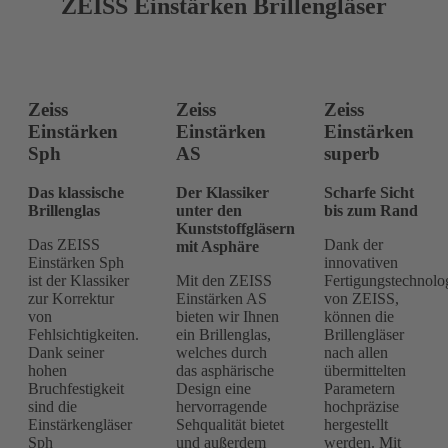
ZEISS
Einstärken
Brillengläser
Zeiss
Zeiss
Zeiss
Einstärken
Einstärken
Einstärken
Sph
AS
superb
Das klassische
Der Klassiker
Scharfe Sicht
Brillenglas
unter den
bis zum Rand
Kunststoffgläsern
Das ZEISS
Dank der
mit Asphäre
Einstärken Sph
innovativen
ist der Klassiker
Mit den ZEISS
Fertigungstechnolo
zur Korrektur
Einstärken AS
von ZEISS,
von
bieten wir Ihnen
können die
Fehlsichtigkeiten.
ein Brillenglas,
Brillengläser
Dank seiner
welches durch
nach allen
hohen
das asphärische
übermittelten
Bruchfestigkeit
Design eine
Parametern
sind die
hervorragende
hochpräzise
Einstärkengläser
Sehqualität bietet
hergestellt
Sph
und außerdem
werden. Mit