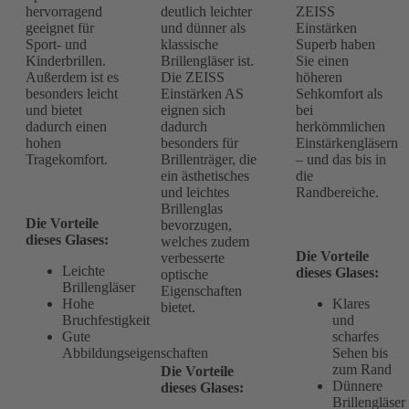
hervorragend
deutlich leichter
ZEISS
geeignet für
und dünner als
Einstärken
Sport- und
klassische
Superb haben
Kinderbrillen.
Brillengläser ist.
Sie einen
Außerdem ist es
Die ZEISS
höheren
besonders leicht
Einstärken AS
Sehkomfort als
und bietet
eignen sich
bei
dadurch einen
dadurch
herkömmlichen
hohen
besonders für
Einstärkengläsern
Tragekomfort.
Brillenträger, die
– und das bis in
ein ästhetisches
die
und leichtes
Randbereiche.
Brillenglas
Die Vorteile
bevorzugen,
dieses Glases:
welches zudem
Die Vorteile
verbesserte
Leichte
dieses Glases:
optische
Brillengläser
Eigenschaften
Hohe
Klares
bietet.
Bruchfestigkeit
und
Gute
scharfes
Abbildungseigenschaften
Sehen bis
zum Rand
Die Vorteile
Dünnere
dieses Glases:
Brillengläser