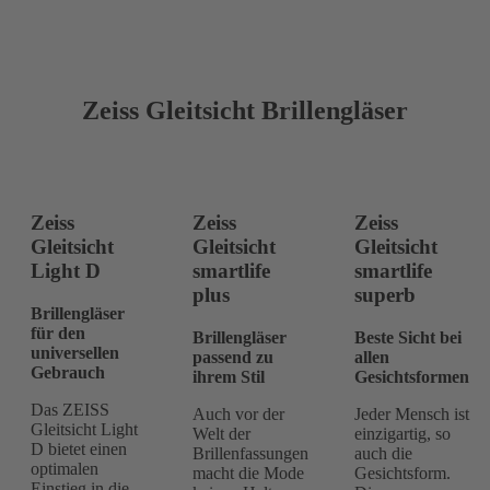
Zeiss
Gleitsicht
Brillengläser
Zeiss
Zeiss
Zeiss
Gleitsicht
Gleitsicht
Gleitsicht
Light D
smartlife
smartlife
plus
superb
Brillengläser
für den
Brillengläser
Beste Sicht bei
universellen
passend zu
allen
Gebrauch
ihrem Stil
Gesichtsformen
Das ZEISS
Auch vor der
Jeder Mensch ist
Gleitsicht Light
Welt der
einzigartig, so
D bietet einen
Brillenfassungen
auch die
optimalen
macht die Mode
Gesichtsform.
Einstieg in die