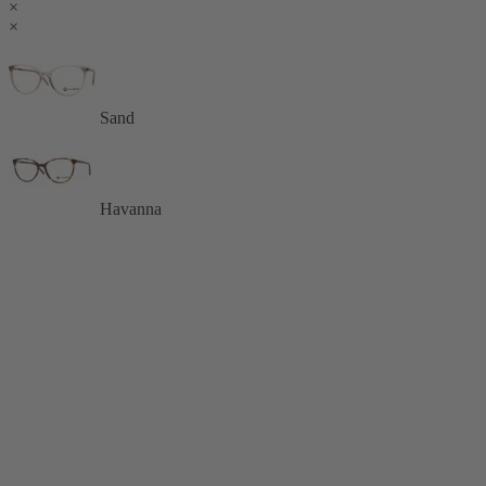
×
×
Sand
Havanna