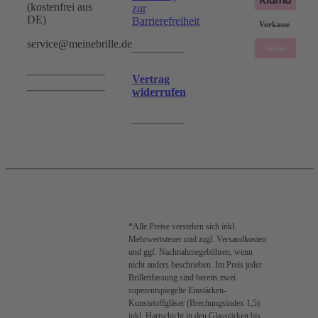
(kostenfrei aus
zur
DE)
Barrierefreiheit
service@meinebrille.de
Vertrag
widerrufen
*Alle Preise verstehen sich inkl.
Mehrwertsteuer und zzgl. Versandkosten
und ggf. Nachnahmegebühren, wenn
nicht anders beschrieben. Im Preis jeder
Brillenfassung sind bereits zwei
superentspiegelte Einstärken-
Kunststoffgläser (Brechungsindex 1,5)
inkl. Hartschicht in den Glasstärken bis